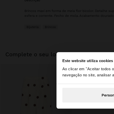
descrição
Brincos maxi em forma de meia flor bicolor. Detalhe su
esfera e corrente. Fecho de mola. Acabamento dourado
Bijuteria
Brincos
complete o seu look
Este website utiliza cookies
olá
Ao clicar em "Aceitar todos
navegação no site, analisar a
Está a aceder ao sit
Person