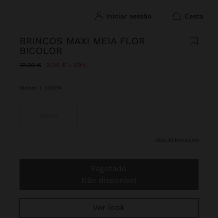
iniciar sessão
cesta
BRINCOS MAXI MEIA FLOR
BICOLOR
Preço Reduzido De
Para
12,99 €
3,99 €
69%
Bicolor
|
245274
Único
guia de tamanhos
Esgotado
Não disponível
Ver look