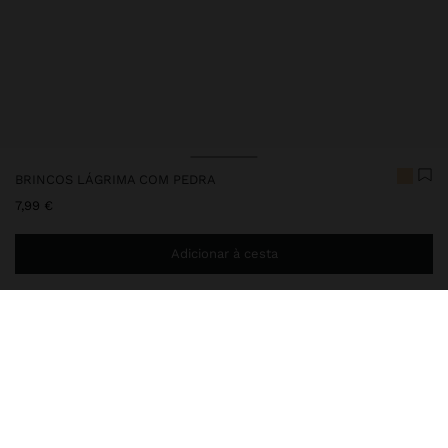
BRINCOS LÁGRIMA COM PEDRA
7,99 €
Adicionar à cesta
Envio ao domicílio gratuito se adicionar
29,99 €
à sua cesta.
Entrega em loja sempre grátis
250812
|
multicor