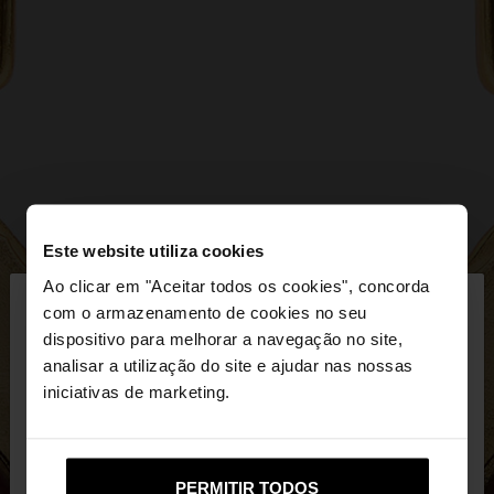
Este website utiliza cookies
×
Ao clicar em "Aceitar todos os cookies", concorda
olá
com o armazenamento de cookies no seu
dispositivo para melhorar a navegação no site,
Está a aceder ao site a partir de Portugal. Deseja
analisar a utilização do site e ajudar nas nossas
navegar no nosso site United States?
iniciativas de marketing.
Não, Fique em
Sim, leve-me a United
PERMITIR TODOS