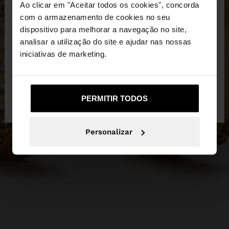
×
Ao clicar em "Aceitar todos os cookies", concorda
olá
com o armazenamento de cookies no seu
dispositivo para melhorar a navegação no site,
Está a aceder ao site a partir de Portugal. Deseja
analisar a utilização do site e ajudar nas nossas
navegar no nosso site United States?
iniciativas de marketing.
Não, Fique em
Sim, leve-me a United
PERMITIR TODOS
Portugal
States
Personalizar