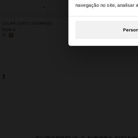
navegação no site, analisar a
Está a aceder ao sit
+
COLAR CURTO DOURADO
Person
10,99 €