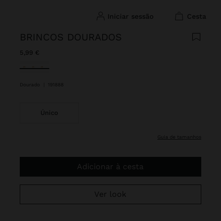
iniciar sessão
cesta
BRINCOS DOURADOS
5,99 €
Selecionado
Dourado
|
191888
Único
guia de tamanhos
Adicionar à cesta
Ver look