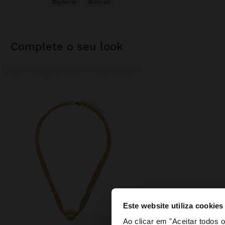
Bijuteria
Brincos
complete o seu look
Este website utiliza cookies
olá
Ao clicar em "Aceitar todos