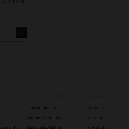
LETTER
EVENTOS ESPECIAIS
EMPRESA
r
Festival Capsule
Empresa
r
Summer Collection
Carreira
Casamento
Saldos para Mulher
Newsletter