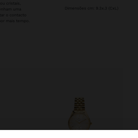
u cristais,
Dimensões cm: 9.3x.3 (CxL)
 tenham uma
tar o contacto
por mais tempo.