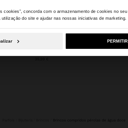
 os cookies", concorda com o armazenamento de cookies no seu 
 utilização do site e ajudar nas nossas iniciativas de marketing.
e a partir de Portugal. Deseja navegar no nosso site Unite
+
alizar
PERMITI
Não, Fique em Portugal
Sim, leve
Personalized
DE PALHA
RELÓGIO REDONDO COM PULSEIRA DE AÇO INOXIDÁVEL
35,99 €
Parfois
Bijuteria
Brincos
brincos compridos pérolas de água doce