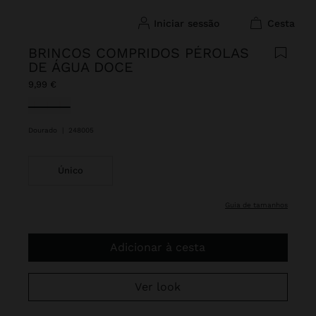
iniciar sessão
cesta
BRINCOS COMPRIDOS PÉROLAS
DE ÁGUA DOCE
9,99 €
Selecionado
Dourado
|
248005
Único
guia de tamanhos
Adicionar à cesta
Ver look