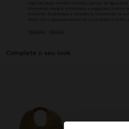
Algumas peças contêm zircónias, pérolas de água doce o
oferecendo designs sofisticados e elegantes. Embora
excelente durabilidade e resistência, recomenda-se evi
direto com a água para preservar a sua beleza e brilho 
Bijuteria
Brincos
complete o seu look