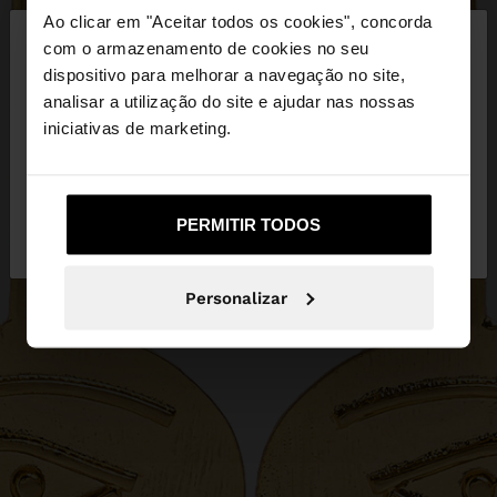
×
Ao clicar em "Aceitar todos os cookies", concorda
olá
com o armazenamento de cookies no seu
dispositivo para melhorar a navegação no site,
Está a aceder ao site a partir de Portugal. Deseja
analisar a utilização do site e ajudar nas nossas
navegar no nosso site United States?
iniciativas de marketing.
Não, Fique em
Sim, leve-me a United
PERMITIR TODOS
Portugal
States
Personalizar