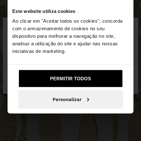
Este website utiliza cookies
×
Ao clicar em "Aceitar todos os cookies", concorda
olá
com o armazenamento de cookies no seu
dispositivo para melhorar a navegação no site,
Está a aceder ao site a partir de Portugal. Deseja
analisar a utilização do site e ajudar nas nossas
navegar no nosso site United States?
iniciativas de marketing.
Não, Fique em
Sim, leve-me a United
PERMITIR TODOS
Portugal
States
Personalizar