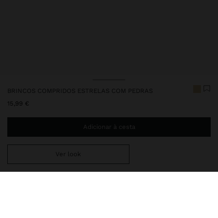
BRINCOS COMPRIDOS ESTRELAS COM PEDRAS
15,99 €
Adicionar à cesta
Ver look
Envio ao domicílio gratuito se adicionar
29,99 €
à sua cesta.
Entrega em loja sempre grátis