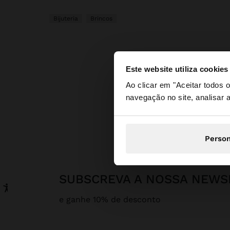
Bijuteria
Brincos
Este website utiliza cookies
olá
Ao clicar em "Aceitar todos
navegação no site, analisar a
Está a aceder ao sit
Person
SUBSCREVA A NOSSA NEWS
e ganhe 10% de desconto