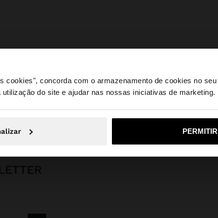
 os cookies", concorda com o armazenamento de cookies no seu 
 utilização do site e ajudar nas nossas iniciativas de marketing.
e a partir de Portugal. Deseja navegar no nosso site Unite
Parfois
Bijuteria
Brincos
brincos compridos efeito cascata
alizar
PERMITI
Não, Fique em Portugal
Sim, leve
LETTER