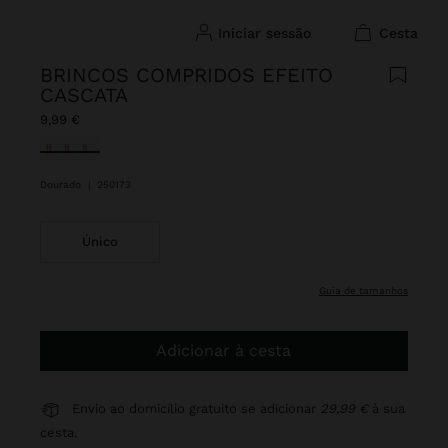
iniciar sessão
cesta
BRINCOS COMPRIDOS EFEITO
CASCATA
9,99 €
Selecionado
Dourado
|
250173
Único
guia de tamanhos
Adicionar à cesta
Envio ao domicílio gratuito se adicionar
29,99 €
à sua
cesta.