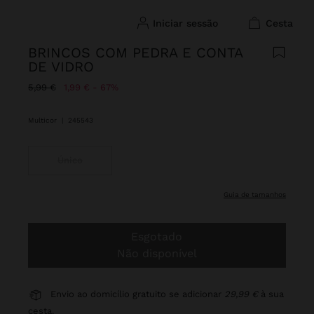
iniciar sessão
cesta
BRINCOS COM PEDRA E CONTA
DE VIDRO
Preço Reduzido De
Para
5,99 €
1,99 €
67%
Multicor
|
245543
Único
guia de tamanhos
Esgotado
Não disponível
Envio ao domicílio gratuito se adicionar
29,99 €
à sua
cesta.