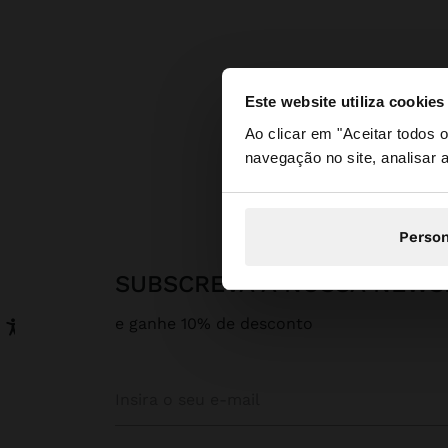
Este website utiliza cookies
olá
Ao clicar em "Aceitar todos
navegação no site, analisar a
Está a aceder ao sit
Person
SUBSCREVA A NOSSA NEWS
e ganhe 10% de desconto