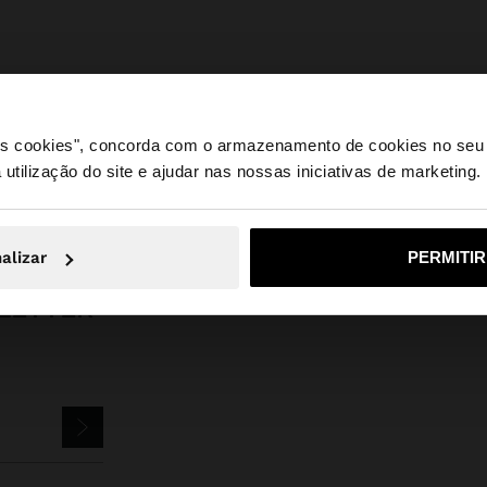
 os cookies", concorda com o armazenamento de cookies no seu 
 utilização do site e ajudar nas nossas iniciativas de marketing.
e a partir de Portugal. Deseja navegar no nosso site Unite
Parfois
Bijuteria
Brincos
brincos com pedra e conta de vidro
alizar
PERMITI
Não, Fique em Portugal
Sim, leve
LETTER