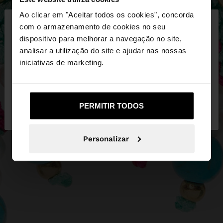
×
Ao clicar em "Aceitar todos os cookies", concorda
olá
com o armazenamento de cookies no seu
dispositivo para melhorar a navegação no site,
Está a aceder ao site a partir de Portugal. Deseja
analisar a utilização do site e ajudar nas nossas
navegar no nosso site United States?
iniciativas de marketing.
Não, Fique em
Sim, leve-me a United
PERMITIR TODOS
Portugal
States
Personalizar