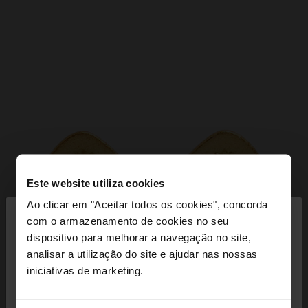
Este website utiliza cookies
×
Ao clicar em "Aceitar todos os cookies", concorda
olá
com o armazenamento de cookies no seu
dispositivo para melhorar a navegação no site,
Está a aceder ao site a partir de Portugal. Deseja
analisar a utilização do site e ajudar nas nossas
navegar no nosso site United States?
iniciativas de marketing.