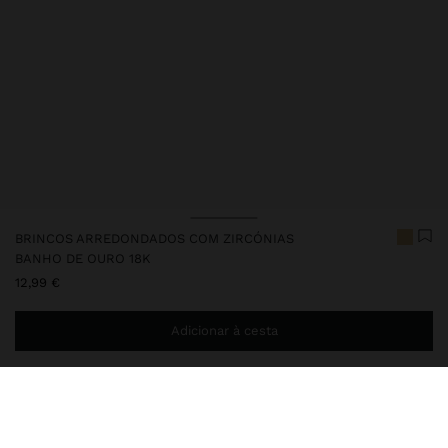
BRINCOS ARREDONDADOS COM ZIRCÓNIAS
BANHO DE OURO 18K
12,99 €
Adicionar à cesta
Envio ao domicílio gratuito se adicionar
29,99 €
à sua cesta.
Entrega em loja sempre grátis