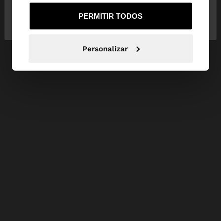
Não, Fique em
Sim, leve-me a United
PERMITIR TODOS
Portugal
States
Personalizar