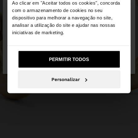
×
Ao clicar em "Aceitar todos os cookies", concorda
olá
com o armazenamento de cookies no seu
dispositivo para melhorar a navegação no site,
Está a aceder ao site a partir de Portugal. Deseja
analisar a utilização do site e ajudar nas nossas
navegar no nosso site United States?
iniciativas de marketing.
Não, Fique em
Sim, leve-me a United
PERMITIR TODOS
Portugal
States
Personalizar