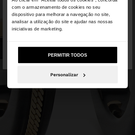
×
olá
com o armazenamento de cookies no seu
dispositivo para melhorar a navegação no site,
Está a aceder ao site a partir de Portugal. Deseja
analisar a utilização do site e ajudar nas nossas
navegar no nosso site United States?
iniciativas de marketing.
Não, Fique em
Sim, leve-me a United
PERMITIR TODOS
Portugal
States
Personalizar