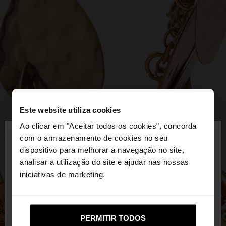
Este website utiliza cookies
×
Ao clicar em "Aceitar todos os cookies", concorda
olá
com o armazenamento de cookies no seu
dispositivo para melhorar a navegação no site,
Está a aceder ao site a partir de Portugal. Deseja
analisar a utilização do site e ajudar nas nossas
navegar no nosso site United States?
iniciativas de marketing.
Não, Fique em
Sim, leve-me a United
PERMITIR TODOS
Portugal
States