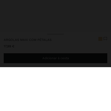
ARGOLAS MAXI COM PÉTALAS
17,99 €
Adicionar à cesta
Envio ao domicílio gratuito se adicionar
29,99 €
à sua cesta.
Entrega em loja sempre grátis
249894
|
dourado
Argolas maxi com pétalas pendentes sobrepostas e superfície