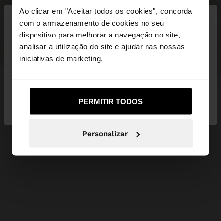
×
Ao clicar em "Aceitar todos os cookies", concorda
olá
com o armazenamento de cookies no seu
dispositivo para melhorar a navegação no site,
Está a aceder ao site a partir de Portugal. Deseja
analisar a utilização do site e ajudar nas nossas
navegar no nosso site United States?
iniciativas de marketing.
Não, Fique em
Sim, leve-me a United
PERMITIR TODOS
Portugal
States
Personalizar