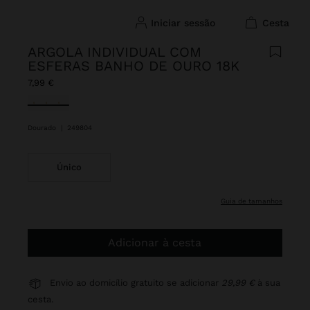
iniciar sessão
cesta
ARGOLA INDIVIDUAL COM
ESFERAS BANHO DE OURO 18K
7,99 €
Selecionado
Dourado
|
249804
Único
guia de tamanhos
Adicionar à cesta
Envio ao domicílio gratuito se adicionar
29,99 €
à sua
cesta.