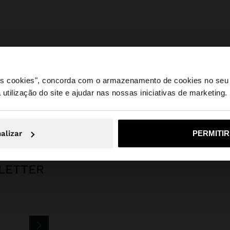
 os cookies", concorda com o armazenamento de cookies no seu 
 utilização do site e ajudar nas nossas iniciativas de marketing.
e a partir de Portugal. Deseja navegar no nosso site Unite
Bijuteria
Brincos
Argolas
argola individual com esferas banho de 
alizar
PERMITI
Não, Fique em Portugal
Sim, leve
LETTER