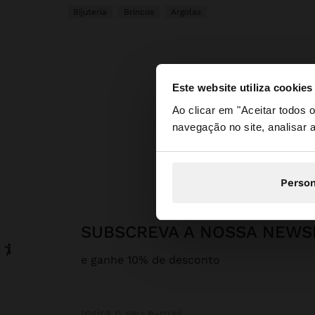
Bijuteria
Brincos
Argolas
Este website utiliza cookies
olá
Ao clicar em "Aceitar todos
navegação no site, analisar a
Está a aceder ao sit
Parfois
Person
SUBSCREVA A NOSSA NEWS
e ganhe 10% de desconto