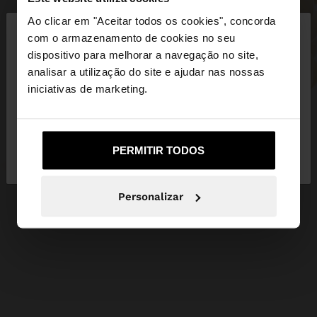
×
Ao clicar em "Aceitar todos os cookies", concorda
olá
com o armazenamento de cookies no seu
dispositivo para melhorar a navegação no site,
Está a aceder ao site a partir de Portugal. Deseja
analisar a utilização do site e ajudar nas nossas
navegar no nosso site United States?
iniciativas de marketing.
Não, Fique em
Sim, leve-me a United
PERMITIR TODOS
Portugal
States
Personalizar