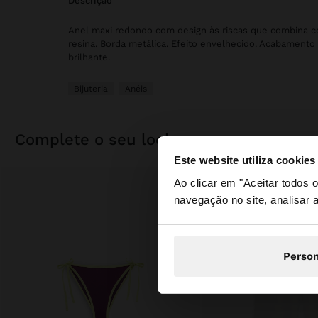
descrição
Anel maxi redondo com design às riscas que combina 
resina. Borda metálica. Efeito envelhecido. Acabamento
brilhante.
Bijuteria
Anéis
complete o seu look
Este website utiliza cookies
olá
Ao clicar em "Aceitar todos
navegação no site, analisar a
Está a aceder ao sit
Person