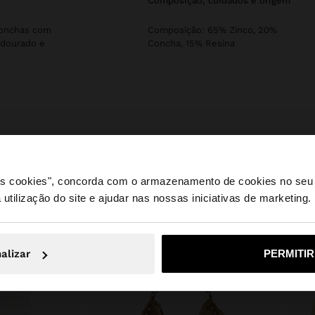
composição, cuidados e origem
conchas com
Composição: 65% Zinco, 20%
 dourado e
Concha, 15% Resina
 os cookies", concorda com o armazenamento de cookies no seu 
 utilização do site e ajudar nas nossas iniciativas de marketing.
e a partir de Portugal. Deseja navegar no nosso site Unite
alizar
PERMITI
Não, Fique em Portugal
Sim, leve