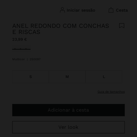
iniciar sessão
cesta
ANEL REDONDO COM CONCHAS
E RISCAS
23,99 €
Selecionado
Multicor
|
250097
S
M
L
guia de tamanhos
Adicionar à cesta
Ver look