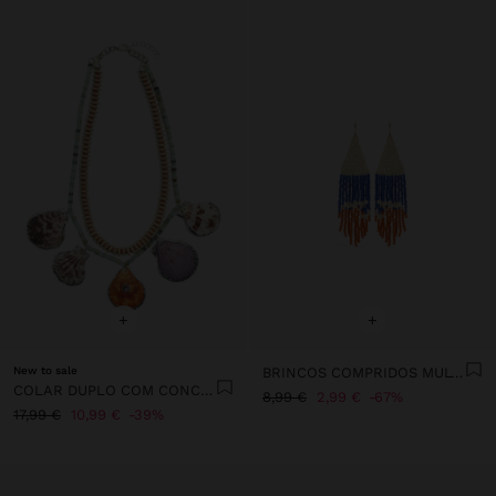
+
+
New to sale
BRINCOS COMPRIDOS MULTICOR COM MISSANGAS
COLAR DUPLO COM CONCHAS E PEDRAS
8,99 €
2,99 €
67%
17,99 €
10,99 €
39%