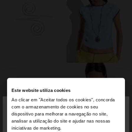
Este website utiliza cookies
×
Ao clicar em "Aceitar todos os cookies", concorda
olá
com o armazenamento de cookies no seu
dispositivo para melhorar a navegação no site,
Está a aceder ao site a partir de Portugal. Deseja
analisar a utilização do site e ajudar nas nossas
navegar no nosso site United States?
iniciativas de marketing.