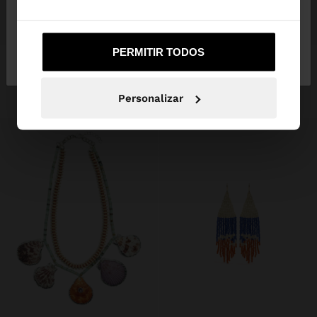
+
+
Não, Fique em
Sim, leve-me a United
PERMITIR TODOS
Portugal
States
BRACELETE COM ESPIRAIS
New to sale
COLAR COMPRIDO COM CONTAS DE CONCHAS E PEDRAS
9,99 €
5,99 €
40%
15,99 €
9,99 €
38%
Personalizar