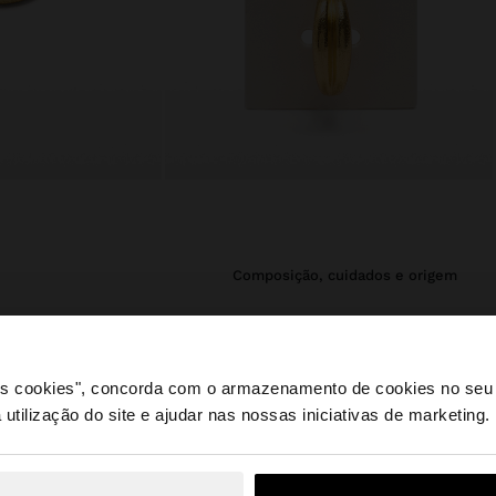
composição, cuidados e origem
 confere um
Composição: 100% Prata de lei
se evitar o
Acabamento: Banho de ouro 18k
 brilho e o
 de prata vai
 os cookies", concorda com o armazenamento de cookies no seu 
Peso: 3.72gr
como para ocasiões
 utilização do site e ajudar nas nossas iniciativas de marketing.
e a partir de Portugal. Deseja navegar no nosso site Unite