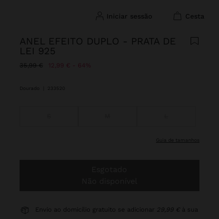
iniciar sessão
cesta
ANEL EFEITO DUPLO - PRATA DE
LEI 925
Preço Reduzido De
Para
35,99 €
12,99 €
64%
Dourado
|
233520
S
M
L
guia de tamanhos
Esgotado
Não disponível
Envio ao domicílio gratuito se adicionar
29,99 €
à sua