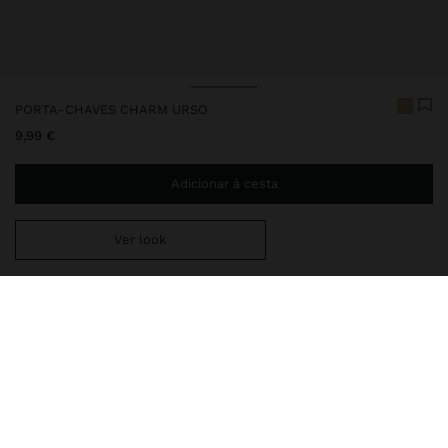
PORTA-CHAVES CHARM URSO
9,99 €
Adicionar à cesta
Ver look
Envio ao domicílio gratuito se adicionar
29,99 €
à sua cesta.
Entrega em loja sempre grátis
160035
|
rosa
Porta-chaves prateado em imitação de pele.