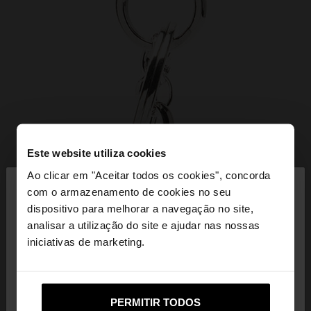
Este website utiliza cookies
×
Ao clicar em "Aceitar todos os cookies", concorda
olá
com o armazenamento de cookies no seu
dispositivo para melhorar a navegação no site,
Está a aceder ao site a partir de Portugal. Deseja
analisar a utilização do site e ajudar nas nossas
navegar no nosso site United States?
iniciativas de marketing.
Não, Fique em
Sim, leve-me a United
PERMITIR TODOS
Portugal
States