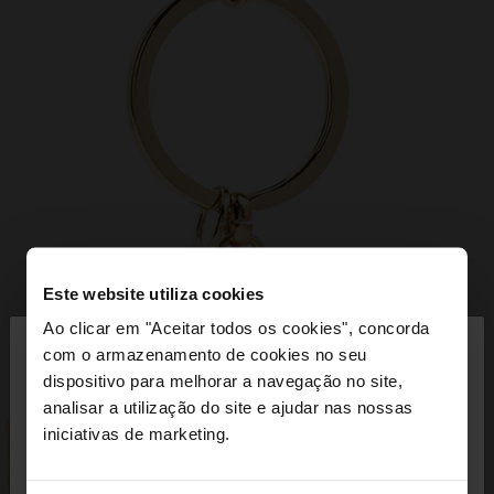
Este website utiliza cookies
×
Ao clicar em "Aceitar todos os cookies", concorda
olá
com o armazenamento de cookies no seu
dispositivo para melhorar a navegação no site,
Está a aceder ao site a partir de Portugal. Deseja
analisar a utilização do site e ajudar nas nossas
navegar no nosso site United States?
iniciativas de marketing.