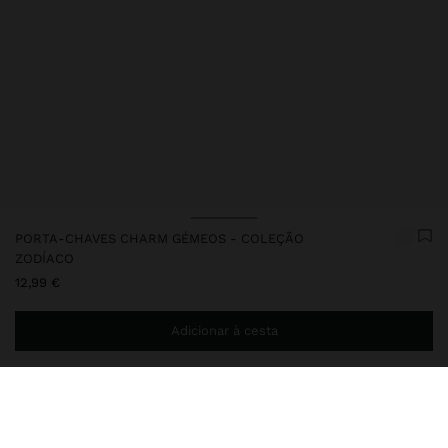
PORTA-CHAVES CHARM GÉMEOS - COLEÇÃO
ZODÍACO
12,99 €
Adicionar à cesta
Envio ao domicílio gratuito se adicionar
29,99 €
à sua cesta.
Entrega em loja sempre grátis