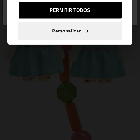
Não, Fique em
Sim, leve-me a United
PERMITIR TODOS
Portugal
States
Personalizar