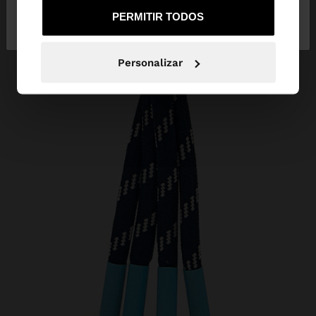
Não, Fique em
Sim, leve-me a United
PERMITIR TODOS
Portugal
States
Personalizar