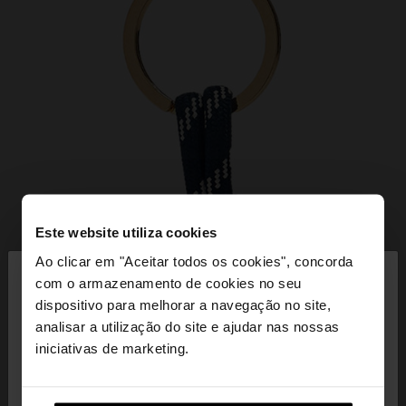
Este website utiliza cookies
×
Ao clicar em "Aceitar todos os cookies", concorda
olá
com o armazenamento de cookies no seu
dispositivo para melhorar a navegação no site,
Está a aceder ao site a partir de Portugal. Deseja
analisar a utilização do site e ajudar nas nossas
navegar no nosso site United States?
iniciativas de marketing.