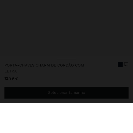
PORTA-CHAVES CHARM DE CORDÃO COM
LETRA
12,99 €
Selecionar tamanho
Envio ao domicílio gratuito se adicionar
29,99 €
à sua cesta.
Entrega em loja sempre grátis