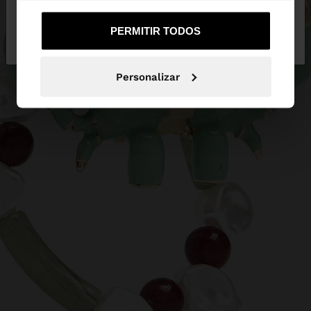
Não, Fique em
Sim, leve-me a United
PERMITIR TODOS
Portugal
States
Personalizar