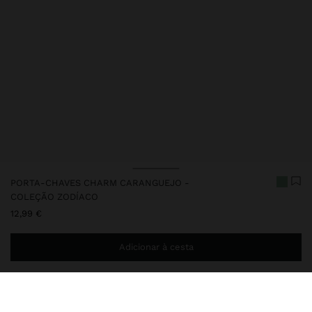
PORTA-CHAVES CHARM CARANGUEJO -
COLEÇÃO ZODÍACO
12,99 €
Adicionar à cesta
Envio ao domicílio gratuito se adicionar
29,99 €
à sua cesta.