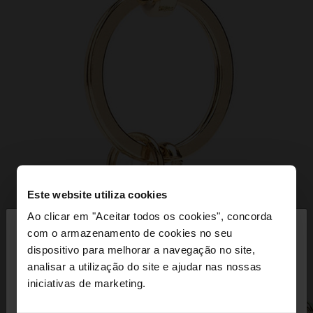
Este website utiliza cookies
×
Ao clicar em "Aceitar todos os cookies", concorda
olá
com o armazenamento de cookies no seu
dispositivo para melhorar a navegação no site,
Está a aceder ao site a partir de Portugal. Deseja
analisar a utilização do site e ajudar nas nossas
navegar no nosso site United States?
iniciativas de marketing.