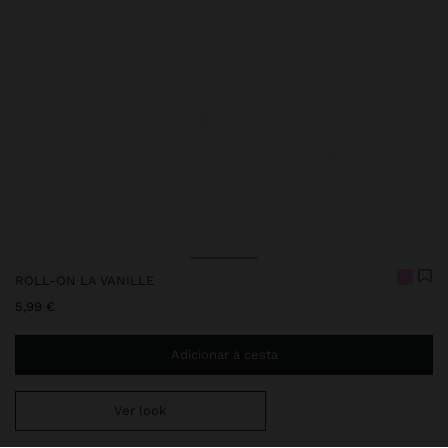
ROLL-ON LA VANILLE
5,99 €
Adicionar à cesta
Ver look