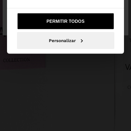
Não, Fique em
Sim, leve-me a United
PERMITIR TODOS
Portugal
States
Personalizar