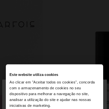
Este website utiliza cookies
×
Ao clicar em "Aceitar todos os cookies", concorda
olá
com o armazenamento de cookies no seu
dispositivo para melhorar a navegação no site,
Está a aceder ao site a partir de Portugal. Deseja
analisar a utilização do site e ajudar nas nossas
navegar no nosso site United States?
iniciativas de marketing.