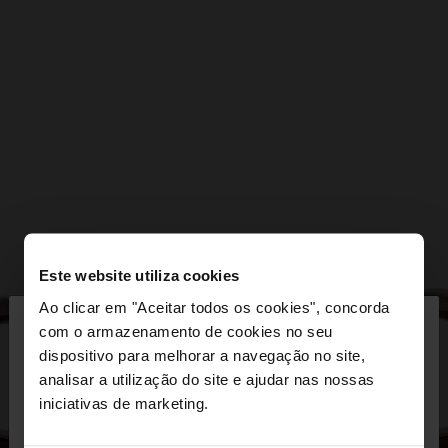
Este website utiliza cookies
×
Ao clicar em "Aceitar todos os cookies", concorda
olá
com o armazenamento de cookies no seu
dispositivo para melhorar a navegação no site,
Está a aceder ao site a partir de Portugal. Deseja
analisar a utilização do site e ajudar nas nossas
navegar no nosso site United States?
iniciativas de marketing.