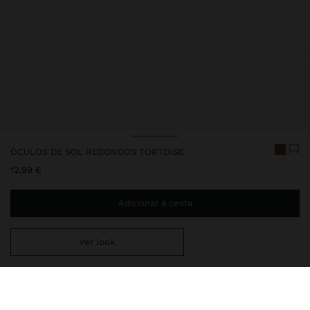
ÓCULOS DE SOL REDONDOS TORTOISE
12,99 €
Adicionar à cesta
Ver look
Envio ao domicílio gratuito se adicionar
29,99 €
à sua cesta.