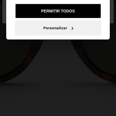
Não, Fique em
Sim, leve-me a United
PERMITIR TODOS
Portugal
States
Personalizar