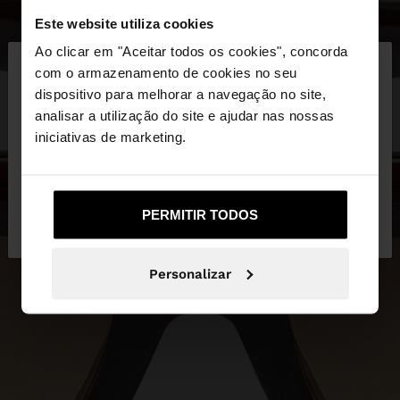
Este website utiliza cookies
×
Ao clicar em "Aceitar todos os cookies", concorda
olá
com o armazenamento de cookies no seu
dispositivo para melhorar a navegação no site,
Está a aceder ao site a partir de Portugal. Deseja
analisar a utilização do site e ajudar nas nossas
navegar no nosso site United States?
iniciativas de marketing.
Não, Fique em
Sim, leve-me a United
PERMITIR TODOS
Portugal
States
Personalizar