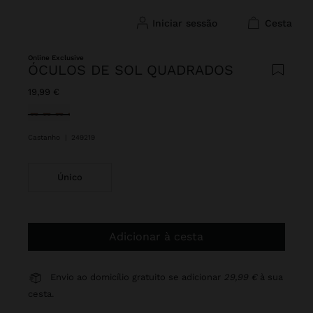
iniciar sessão
cesta
Online Exclusive
ÓCULOS DE SOL QUADRADOS
19,99 €
Selecionado
Castanho
|
249219
Único
Adicionar à cesta
Envio ao domicílio gratuito se adicionar
29,99 €
à sua
cesta.