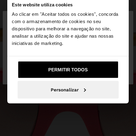
Este website utiliza cookies
×
Ao clicar em "Aceitar todos os cookies", concorda
olá
com o armazenamento de cookies no seu
dispositivo para melhorar a navegação no site,
Está a aceder ao site a partir de Portugal. Deseja
analisar a utilização do site e ajudar nas nossas
navegar no nosso site United States?
iniciativas de marketing.
Não, Fique em
Sim, leve-me a United
PERMITIR TODOS
Portugal
States
Personalizar