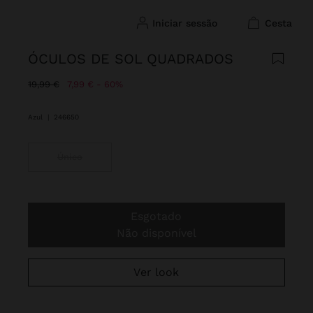
iniciar sessão
cesta
ÓCULOS DE SOL QUADRADOS
Preço Reduzido De
Para
19,99 €
7,99 €
60%
Azul
|
246650
Único
Esgotado
Não disponível
Ver look