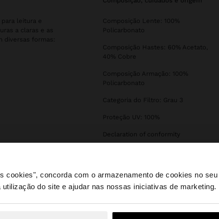
composição, cuidados e origem
para leitura e
Composição Lente: 100%
uras a claras e as
Policarbonato
 diversas formas:
Composição Hastes: 60% Acetato,
40% Cobre
Composição Armação: 100%
Policarbonato
Categoria do Filtro: Grau 3
Proteção UV: 100%
Declaration of conformity
 os cookies", concorda com o armazenamento de cookies no seu 
 utilização do site e ajudar nas nossas iniciativas de marketing.
e a partir de Portugal. Deseja navegar no nosso site Unite