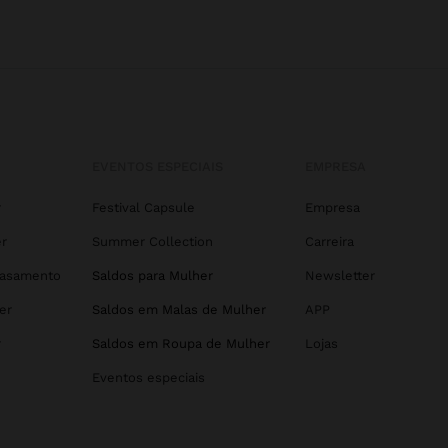
EVENTOS ESPECIAIS
EMPRESA
r
Festival Capsule
Empresa
r
Summer Collection
Carreira
Casamento
Saldos para Mulher
Newsletter
er
Saldos em Malas de Mulher
APP
r
Saldos em Roupa de Mulher
Lojas
Eventos especiais