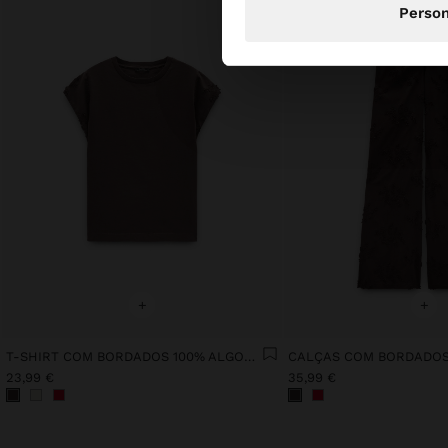
Person
+
+
T-SHIRT COM BORDADOS 100% ALGODÃO
23,99 €
35,99 €