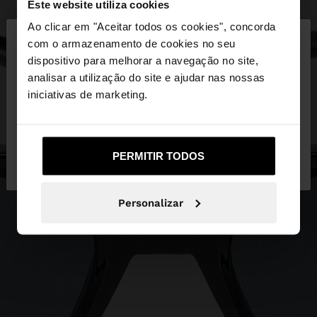
Este website utiliza cookies
×
Ao clicar em "Aceitar todos os cookies", concorda
olá
com o armazenamento de cookies no seu
dispositivo para melhorar a navegação no site,
Está a aceder ao site a partir de Portugal. Deseja
analisar a utilização do site e ajudar nas nossas
navegar no nosso site United States?
iniciativas de marketing.
Não, Fique em
Sim, leve-me a United
PERMITIR TODOS
Portugal
States
Personalizar