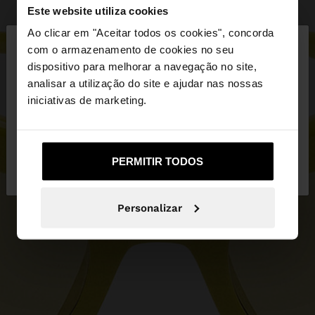
Este website utiliza cookies
×
Ao clicar em "Aceitar todos os cookies", concorda
olá
com o armazenamento de cookies no seu
dispositivo para melhorar a navegação no site,
Está a aceder ao site a partir de Portugal. Deseja
analisar a utilização do site e ajudar nas nossas
navegar no nosso site United States?
iniciativas de marketing.
Não, Fique em
Sim, leve-me a United
PERMITIR TODOS
Portugal
States
Personalizar