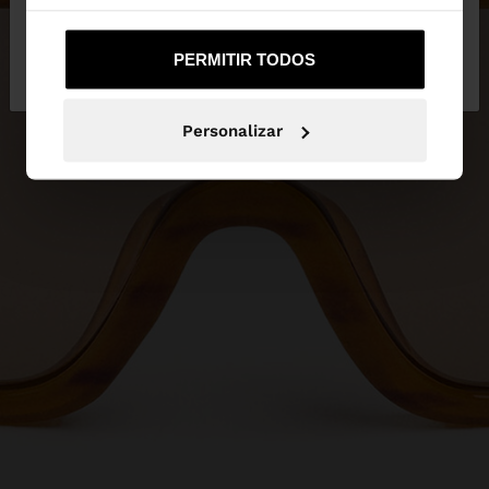
Não, Fique em
Sim, leve-me a United
PERMITIR TODOS
Portugal
States
Personalizar