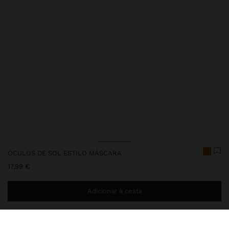
ÓCULOS DE SOL ESTILO MÁSCARA
17,99 €
Adicionar à cesta
Envio ao domicílio gratuito se adicionar
29,99 €
à sua cesta.