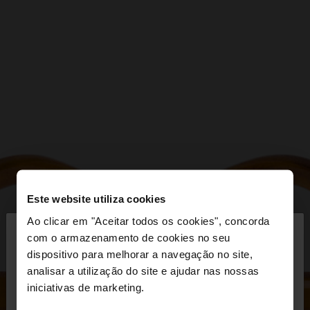
Este website utiliza cookies
×
Ao clicar em "Aceitar todos os cookies", concorda
olá
com o armazenamento de cookies no seu
dispositivo para melhorar a navegação no site,
Está a aceder ao site a partir de Portugal. Deseja
analisar a utilização do site e ajudar nas nossas
navegar no nosso site United States?
iniciativas de marketing.