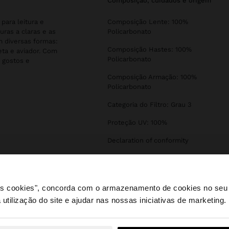
composição, cuidados e origem
para leitura e
Composição Lente: 100%
uras a claras e as
Policarbonato
 diversas formas:
Composição Hastes: 100%
eta e aviador. Com
Policarbonato
s gostos e
Composição Armação: 100%
Policarbonato
Categoria do Filtro: Grau 3
Proteção UV: 100%
Declaration of conformity
 os cookies", concorda com o armazenamento de cookies no seu 
 utilização do site e ajudar nas nossas iniciativas de marketing.
e a partir de Portugal. Deseja navegar no nosso site Unite