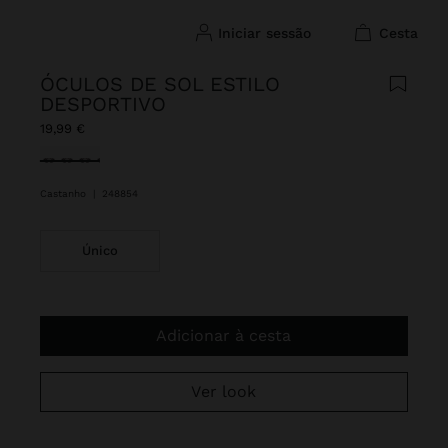
iniciar sessão
cesta
ÓCULOS DE SOL ESTILO
DESPORTIVO
19,99 €
Selecionado
Castanho
|
248854
Único
Adicionar à cesta
Ver look