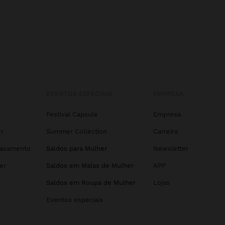
EVENTOS ESPECIAIS
EMPRESA
r
Festival Capsule
Empresa
r
Summer Collection
Carreira
Casamento
Saldos para Mulher
Newsletter
er
Saldos em Malas de Mulher
APP
r
Saldos em Roupa de Mulher
Lojas
Eventos especiais