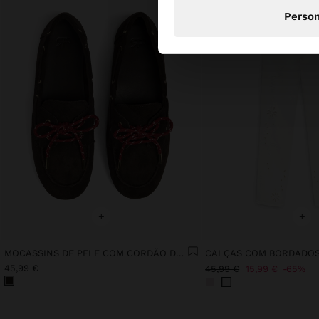
Person
+
+
MOCASSINS DE PELE COM CORDÃO DUPLO
45,99 €
45,99 €
15,99 €
65%