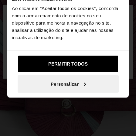
×
Ao clicar em "Aceitar todos os cookies", concorda
olá
com o armazenamento de cookies no seu
dispositivo para melhorar a navegação no site,
Está a aceder ao site a partir de Portugal. Deseja
analisar a utilização do site e ajudar nas nossas
navegar no nosso site United States?
iniciativas de marketing.
Não, Fique em
Sim, leve-me a United
PERMITIR TODOS
Portugal
States
Personalizar