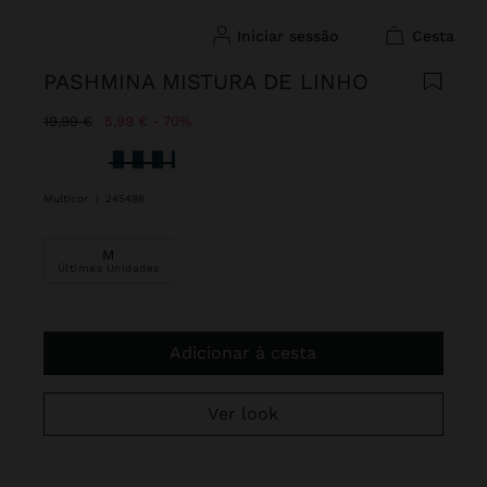
iniciar sessão
cesta
PASHMINA MISTURA DE LINHO
Preço Reduzido De
Para
19,99 €
5,99 €
70%
Selecionado
Multicor
|
245498
M
Últimas Unidades
Adicionar à cesta
Ver look