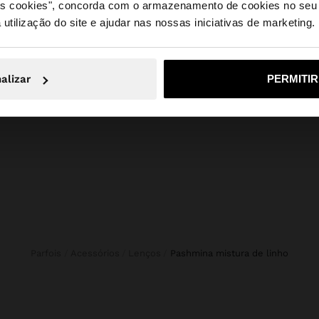
 os cookies", concorda com o armazenamento de cookies no seu 
 utilização do site e ajudar nas nossas iniciativas de marketing.
e a partir de Portugal. Deseja navegar no nosso site Unite
 COM BORLAS
alizar
PERMITI
Não, Fique em Portugal
Sim, leve
Parfois
Acessórios
Lenços
pashmina mistura de linho