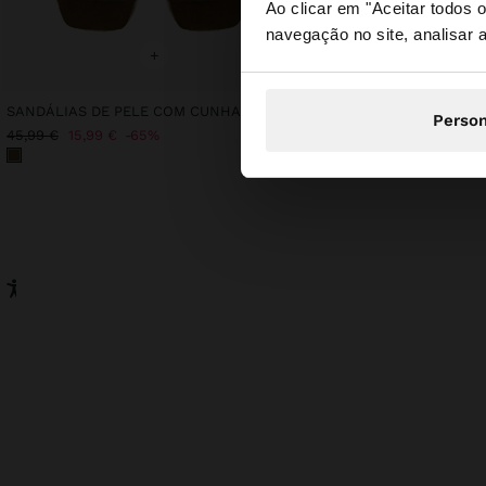
Ao clicar em "Aceitar todos
navegação no site, analisar a
Está a aceder ao sit
+
+
SANDÁLIAS DE PELE COM CUNHA DE JUTA
SAIA MISTURA DE SEDA
Person
45,99 €
15,99 €
65%
59,99 €
39,99 €
33%