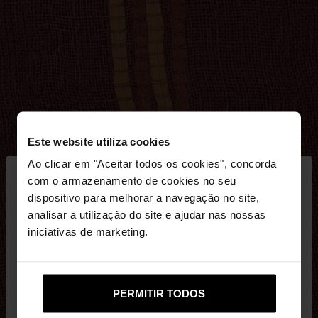
Este website utiliza cookies
×
Ao clicar em "Aceitar todos os cookies", concorda
olá
com o armazenamento de cookies no seu
dispositivo para melhorar a navegação no site,
Está a aceder ao site a partir de Portugal. Deseja
analisar a utilização do site e ajudar nas nossas
navegar no nosso site United States?
iniciativas de marketing.
Não, Fique em
Sim, leve-me a United
PERMITIR TODOS
Portugal
States