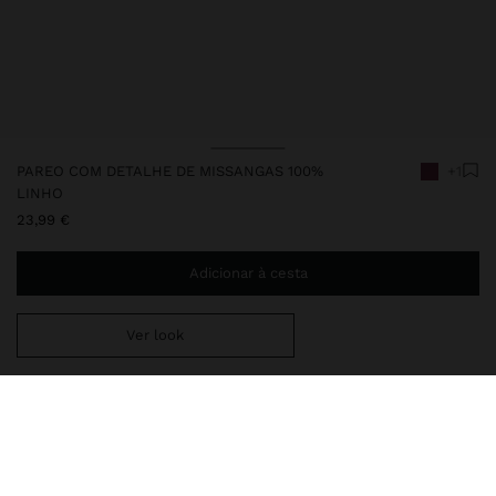
PAREO COM DETALHE DE MISSANGAS 100%
+1
LINHO
23,99 €
Adicionar à cesta
Ver look
Envio ao domicílio gratuito se adicionar
29,99 €
à sua cesta.
Entrega em loja sempre grátis