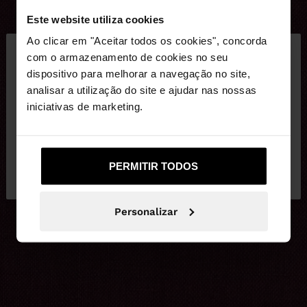
Este website utiliza cookies
×
Ao clicar em "Aceitar todos os cookies", concorda
olá
com o armazenamento de cookies no seu
dispositivo para melhorar a navegação no site,
Está a aceder ao site a partir de Portugal. Deseja
analisar a utilização do site e ajudar nas nossas
navegar no nosso site United States?
iniciativas de marketing.
Não, Fique em
Sim, leve-me a United
PERMITIR TODOS
Portugal
States
Personalizar