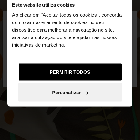
Este website utiliza cookies
×
Ao clicar em "Aceitar todos os cookies", concorda
olá
com o armazenamento de cookies no seu
dispositivo para melhorar a navegação no site,
Está a aceder ao site a partir de Portugal. Deseja
analisar a utilização do site e ajudar nas nossas
navegar no nosso site United States?
iniciativas de marketing.
Não, Fique em
Sim, leve-me a United
PERMITIR TODOS
Portugal
States
Personalizar