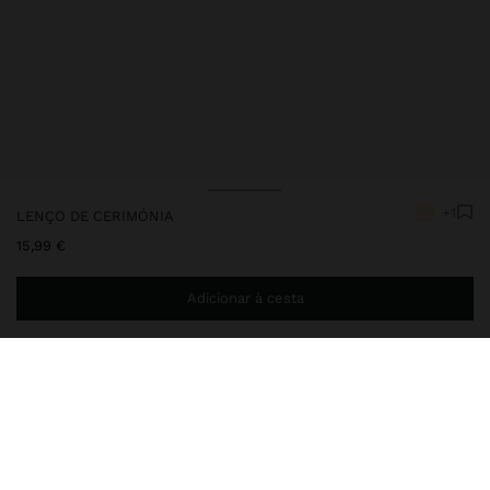
+1
LENÇO DE CERIMÓNIA
15,99 €
Adicionar à cesta
Envio ao domicílio gratuito se adicionar
29,99 €
à sua cesta.
Entrega em loja sempre grátis
248593
|
amarelo