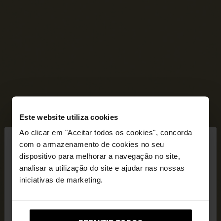
Este website utiliza cookies
×
Ao clicar em "Aceitar todos os cookies", concorda
olá
com o armazenamento de cookies no seu
dispositivo para melhorar a navegação no site,
Está a aceder ao site a partir de Portugal. Deseja
analisar a utilização do site e ajudar nas nossas
navegar no nosso site United States?
iniciativas de marketing.
Não, Fique em
Sim, leve-me a United