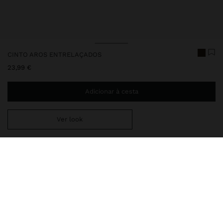
CINTO AROS ENTRELAÇADOS
23,99 €
Adicionar à cesta
Ver look
Envio ao domicílio gratuito se adicionar
29,99 €
à sua cesta.
Entrega em loja sempre grátis
248353
|
caqui
Cinto de aros entrelaçados com efeito pele e detalhe de tachas