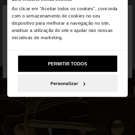
×
Ao clicar em "Aceitar todos os cookies", concorda
olá
com o armazenamento de cookies no seu
dispositivo para melhorar a navegação no site,
Está a aceder ao site a partir de Portugal. Deseja
analisar a utilização do site e ajudar nas nossas
navegar no nosso site United States?
iniciativas de marketing.
Não, Fique em
Sim, leve-me a United
PERMITIR TODOS
Portugal
States
Personalizar