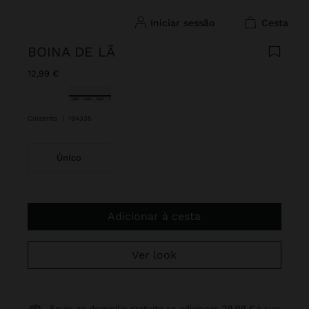
iniciar sessão
cesta
BOINA DE LÃ
12,99 €
Selecionado
Cinzento
|
194335
Único
Adicionar à cesta
Ver look
Envio ao domicílio gratuito se adicionar
29,99 €
à sua