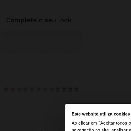
complete o seu look
Este website utiliza cookies
olá
Ao clicar em "Aceitar todos
navegação no site, analisar a
+