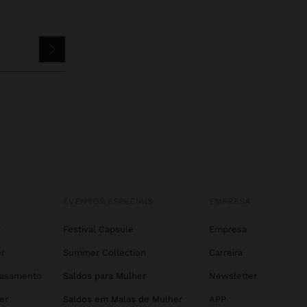
EVENTOS ESPECIAIS
EMPRESA
r
Festival Capsule
Empresa
r
Summer Collection
Carreira
Casamento
Saldos para Mulher
Newsletter
er
Saldos em Malas de Mulher
APP