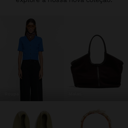
roupa
malas