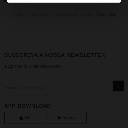
Parfois
Acessórios
Acessórios de Cabelo
scrunchies
SUBSCREVA A NOSSA NEWSLETTER
e ganhe 10% de desconto
APP DOWNLOAD
iOS
Android