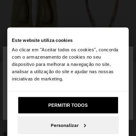
Este website utiliza cookies
×
Ao clicar em "Aceitar todos os cookies", concorda
olá
sapatos
bijuteria
com o armazenamento de cookies no seu
dispositivo para melhorar a navegação no site,
Está a aceder ao site a partir de Portugal. Deseja
analisar a utilização do site e ajudar nas nossas
navegar no nosso site United States?
iniciativas de marketing.
PODERÁ INTERESSAR-LHE
Novidades
Malas
Não, Fique em
Sim, leve-me a United
Roupa
PERMITIR TODOS
Bijuteria
Portugal
States
Sapatos
Carteiras
Relógios
Personalizáveis
Personalizar
Acessórios