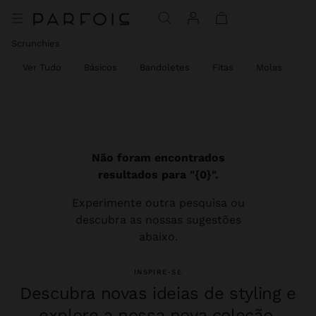
Scrunchies
Ver Tudo
Básicos
Bandoletes
Fitas
Molas
Ga
Não foram encontrados
resultados para "{0}".
Experimente outra pesquisa ou
descubra as nossas sugestões
abaixo.
INSPIRE-SE
Descubra novas ideias de styling e
explore a nossa nova coleção.