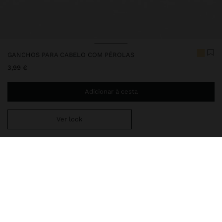
GANCHOS PARA CABELO COM PÉROLAS
3,99 €
Adicionar à cesta
Ver look
Envio ao domicílio gratuito se adicionar
29,99 €
à sua cesta.
Entrega em loja sempre grátis
168386
|
dourado