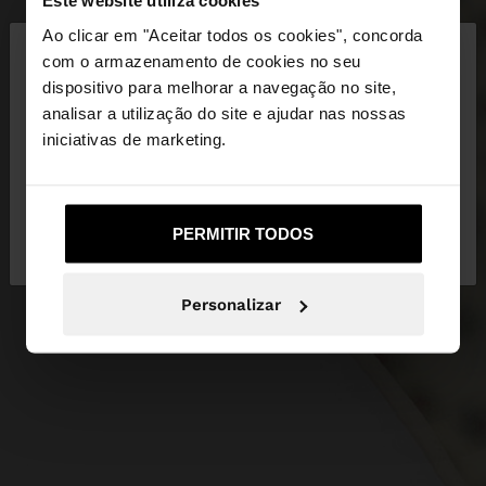
Este website utiliza cookies
×
Ao clicar em "Aceitar todos os cookies", concorda
olá
com o armazenamento de cookies no seu
dispositivo para melhorar a navegação no site,
Está a aceder ao site a partir de Portugal. Deseja
analisar a utilização do site e ajudar nas nossas
navegar no nosso site United States?
iniciativas de marketing.
Não, Fique em
Sim, leve-me a United
PERMITIR TODOS
Portugal
States
Personalizar