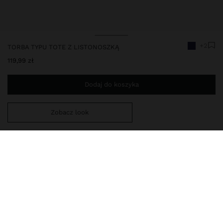
+2
TORBA TYPU TOTE Z LISTONOSZKĄ
119,99 zł
Dodaj do koszyka
Zobacz look
Jesteś
149,00 zł
od darmowej dostawy do domu
247910
|
niebieski
Torba typu tote mała z teksturowanym wykończeniem i
minimalistycznym designem. Wnętrze z podszewką. Centralna
przegródka z zamknięciem na zamek błyskawiczny. Główne
zapięcie magnetyczne. Podwójny pasek na nadgarstek oraz