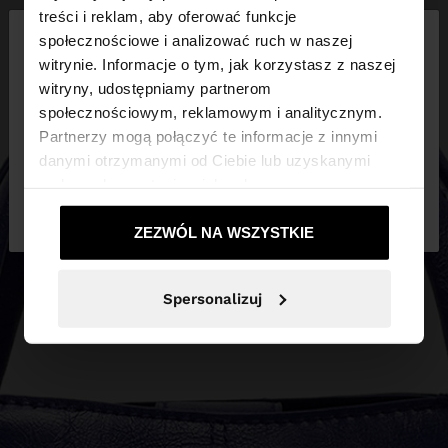
×
treści i reklam, aby oferować funkcje
witaj
społecznościowe i analizować ruch w naszej
witrynie. Informacje o tym, jak korzystasz z naszej
witryny, udostępniamy partnerom
Odwiedzasz stronę z Polska. Czy chcesz
społecznościowym, reklamowym i analitycznym.
przeglądać naszą stronę United States?
Partnerzy mogą połączyć te informacje z innymi
danymi otrzymanymi od Ciebie lub uzyskanymi
podczas korzystania z ich usług.
Nie, zostań w
Tak, zabierz mnie do
Polska
United States
ZEZWÓL NA WSZYSTKIE
Spersonalizuj