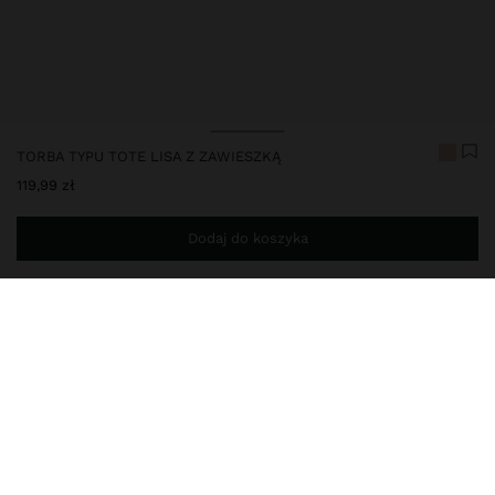
TORBA TYPU TOTE LISA Z ZAWIESZKĄ
119,99 zł
Dodaj do koszyka
Jesteś
149,00 zł
od darmowej dostawy do domu
248661
|
ecru
Duża torba typu tote. Kwadratowy kształt. Centralna przegródka z
podszewką i zamknięciem na zamek błyskawiczny. Boczne
przegródki z zapięciem na magnes. Podwójne, stałe uchwyty do
ręki. Odczepiany pasek. Zawiera regulowany i odpinany pasek