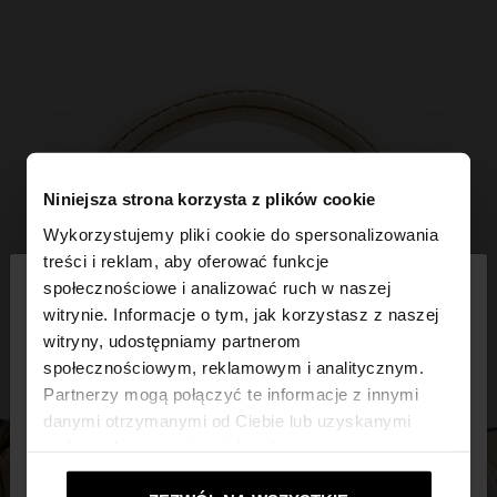
Niniejsza strona korzysta z plików cookie
Wykorzystujemy pliki cookie do spersonalizowania
×
treści i reklam, aby oferować funkcje
witaj
społecznościowe i analizować ruch w naszej
witrynie. Informacje o tym, jak korzystasz z naszej
witryny, udostępniamy partnerom
Odwiedzasz stronę z Polska. Czy chcesz
społecznościowym, reklamowym i analitycznym.
przeglądać naszą stronę United States?
Partnerzy mogą połączyć te informacje z innymi
danymi otrzymanymi od Ciebie lub uzyskanymi
podczas korzystania z ich usług.
Nie, zostań w
Tak, zabierz mnie do
Polska
United States