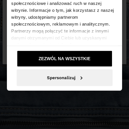
×
witaj
społecznościowe i analizować ruch w naszej
witrynie. Informacje o tym, jak korzystasz z naszej
witryny, udostępniamy partnerom
Odwiedzasz stronę z Polska. Czy chcesz
społecznościowym, reklamowym i analitycznym.
przeglądać naszą stronę United States?
Partnerzy mogą połączyć te informacje z innymi
danymi otrzymanymi od Ciebie lub uzyskanymi
podczas korzystania z ich usług.
Nie, zostań w
Tak, zabierz mnie do
Polska
United States
ZEZWÓL NA WSZYSTKIE
Spersonalizuj