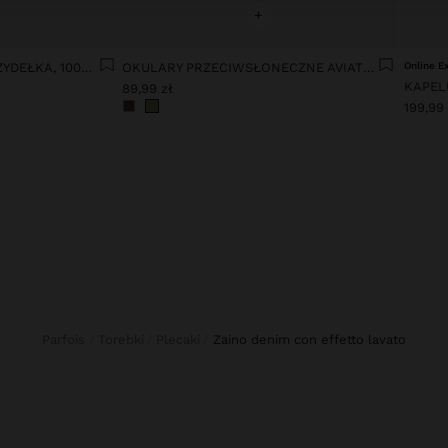
+
BLUZKA Z DETALAMI Z SZYDEŁKA, 100% BAWEŁNA
OKULARY PRZECIWSŁONECZNE AVIATOR
Online E
KAPEL
89,99 zł
199,99 
Parfois
Torebki
Plecaki
zaino denim con effetto lavato