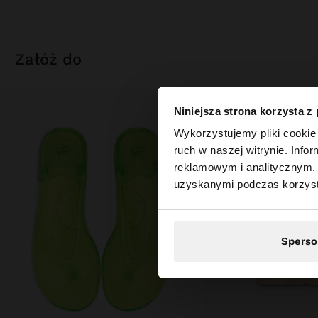
załóż do
Niniejsza strona korzysta z
witaj
Wykorzystujemy pliki cookie 
ruch w naszej witrynie. Inf
reklamowym i analitycznym. 
Odwiedzasz stronę z
uzyskanymi podczas korzysta
Sperso