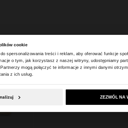
 plików cookie
do spersonalizowania treści i reklam, aby oferować funkcje sp
ormacje o tym, jak korzystasz z naszej witryny, udostępniamy p
Partnerzy mogą połączyć te informacje z innymi danymi otrzym
 Polska. Czy chcesz przeglądać naszą stronę United Sta
nia z ich usług.
Nie, zostań w Polska
Tak, zabierz mn
nalizuj
ZEZWÓL NA 