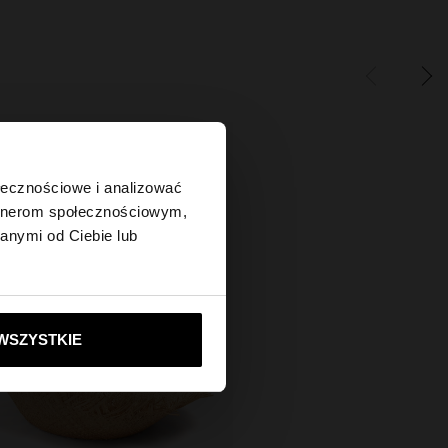
×
ołecznościowe i analizować
artnerom społecznościowym,
anymi od Ciebie lub
tes?
ie do United States
WSZYSTKIE