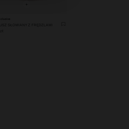
+
xclusive
USZ SŁOMIANY Z FRĘDZLAMI
zł