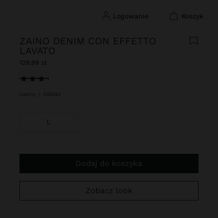
logowanie
koszyk
ZAINO DENIM CON EFFETTO
LAVATO
129,99 zł
Wybrane
Czarny
|
248283
L
Dodaj do koszyka
Zobacz look