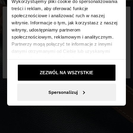
Wykorzystujemy pliki cookie do spersonalizowania
×
treści i reklam, aby oferować funkcje
witaj
społecznościowe i analizować ruch w naszej
witrynie. Informacje o tym, jak korzystasz z naszej
witryny, udostępniamy partnerom
Odwiedzasz stronę z Polska. Czy chcesz
społecznościowym, reklamowym i analitycznym.
przeglądać naszą stronę United States?
Partnerzy mogą połączyć te informacje z innymi
danymi otrzymanymi od Ciebie lub uzyskanymi
podczas korzystania z ich usług.
Nie, zostań w
Tak, zabierz mnie do
Polska
United States
ZEZWÓL NA WSZYSTKIE
Spersonalizuj